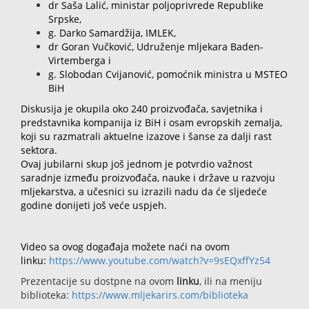
dr Saša Lalić, ministar poljoprivrede Republike
Srpske,
g. Darko Samardžija, IMLEK,
dr Goran Vučković, Udruženje mljekara Baden-
Virtemberga i
g. Slobodan Cvijanović, pomoćnik ministra u MSTEO
BiH
Diskusija je okupila oko 240 proizvođača, savjetnika i
predstavnika kompanija iz BiH i osam evropskih zemalja,
koji su razmatrali aktuelne izazove i šanse za dalji rast
sektora.
Ovaj jubilarni skup još jednom je potvrdio važnost
saradnje između proizvođača, nauke i države u razvoju
mljekarstva, a učesnici su izrazili nadu da će sljedeće
godine donijeti još veće uspjeh.
Video sa ovog događaja možete naći na ovom
linku:
https://www.youtube.
com/watch?v=9sEQxffYz54
Prezentacije su dostpne na ovom
linku
, ili na meniju
biblioteka:
https://www.
mljekarirs.com/biblioteka