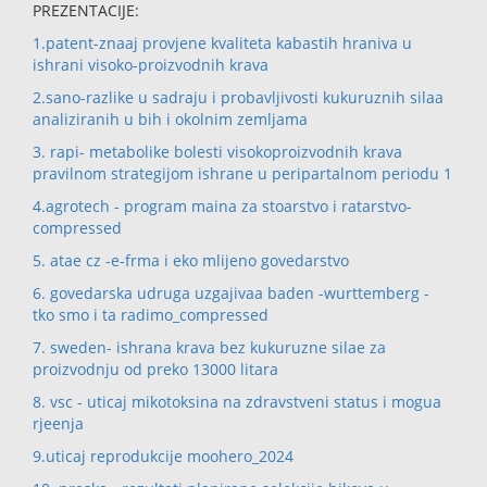
PREZENTACIJE:
1.patent-znaaj provjene kvaliteta kabastih hraniva u
ishrani visoko-proizvodnih krava
2.sano-razlike u sadraju i probavljivosti kukuruznih silaa
analiziranih u bih i okolnim zemljama
3. rapi- metabolike bolesti visokoproizvodnih krava
pravilnom strategijom ishrane u peripartalnom periodu 1
4.agrotech - program maina za stoarstvo i ratarstvo-
compressed
5. atae cz -e-frma i eko mlijeno govedarstvo
6. govedarska udruga uzgajivaa baden -wurttemberg -
tko smo i ta radimo_compressed
7. sweden- ishrana krava bez kukuruzne silae za
proizvodnju od preko 13000 litara
8. vsc - uticaj mikotoksina na zdravstveni status i mogua
rjeenja
9.uticaj reprodukcije moohero_2024