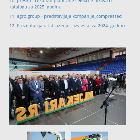
10. preska - rezultati planirane selekcije bikova u
katalogu za 2025. godinu
11. agro group - predstavljaje kompanije_compressed
12. Prezentaicja o Udruženju - izvještaj za 2024. godinu