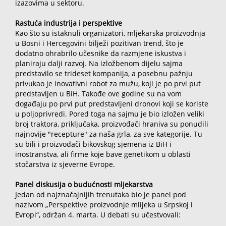
izazovima u sektoru.
Rastuća industrija i perspektive
Kao što su istaknuli organizatori, mljekarska proizvodnja
u Bosni i Hercegovini bilježi pozitivan trend, što je
dodatno ohrabrilo učesnike da razmjene iskustva i
planiraju dalji razvoj. Na izložbenom dijelu sajma
predstavilo se trideset kompanija, a posebnu pažnju
privukao je inovativni robot za mužu, koji je po prvi put
predstavljen u BiH. Takođe ove godine su na vom
događaju po prvi put predstavljeni dronovi koji se koriste
u poljoprivredi. Pored toga na sajmu je bio izložen veliki
broj traktora, priključaka, proizvođači hraniva su ponudili
najnovije "recepture" za naša grla, za sve kategorije. Tu
su bili i proizvođači bikovskog sjemena iz BiH i
inostranstva, ali firme koje bave genetikom u oblasti
stočarstva iz sjeverne Evrope.
Panel diskusija o budućnosti mljekarstva
Jedan od najznačajnijih trenutaka bio je panel pod
nazivom „Perspektive proizvodnje mlijeka u Srpskoj i
Evropi“, održan 4. marta. U debati su učestvovali: