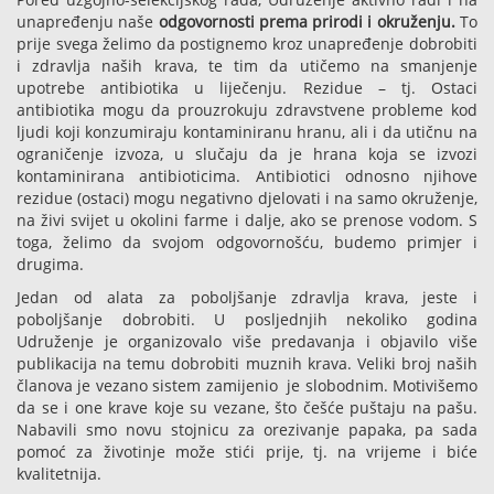
unapređenju naše
odgovornosti prema prirodi i okruženju.
To
prije svega želimo da postignemo kroz unapređenje dobrobiti
i zdravlja naših krava, te tim da utičemo na smanjenje
upotrebe antibiotika u liječenju. Rezidue – tj. Ostaci
antibiotika mogu da prouzrokuju zdravstvene probleme kod
ljudi koji konzumiraju kontaminiranu hranu, ali i da utičnu na
ograničenje izvoza, u slučaju da je hrana koja se izvozi
kontaminirana antibioticima. Antibiotici odnosno njihove
rezidue (ostaci) mogu negativno djelovati i na samo okruženje,
na živi svijet u okolini farme i dalje, ako se prenose vodom. S
toga, želimo da svojom odgovornošću, budemo primjer i
drugima.
Jedan od alata za poboljšanje zdravlja krava, jeste i
poboljšanje dobrobiti. U posljednjih nekoliko godina
Udruženje je organizovalo više predavanja i objavilo više
publikacija na temu dobrobiti muznih krava. Veliki broj naših
članova je vezano sistem zamijenio je slobodnim. Motivišemo
da se i one krave koje su vezane, što češće puštaju na pašu.
Nabavili smo novu stojnicu za orezivanje papaka, pa sada
pomoć za životinje može stići prije, tj. na vrijeme i biće
kvalitetnija.