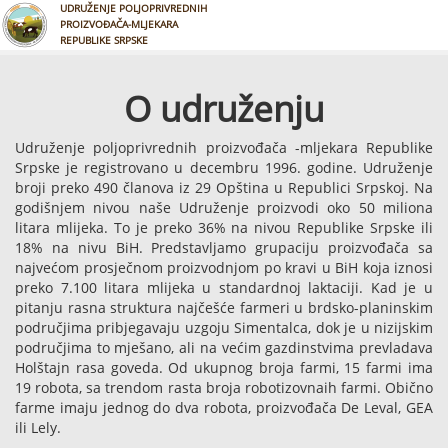
UDRUŽENJE POLJOPRIVREDNIH
PROIZVOĐAČA-MLJEKARA
REPUBLIKE SRPSKE
O udruženju
Udruženje poljoprivrednih proizvođača -mljekara Republike
Srpske je registrovano u decembru 1996. godine. Udruženje
broji preko 490 članova iz 29 Opština u Republici Srpskoj. Na
godišnjem nivou naše Udruženje proizvodi oko 50 miliona
litara mlijeka. To je preko 36% na nivou Republike Srpske ili
18% na nivu BiH. Predstavljamo grupaciju proizvođača sa
najvećom prosječnom proizvodnjom po kravi u BiH koja iznosi
preko 7.100 litara mlijeka u standardnoj laktaciji. Kad je u
pitanju rasna struktura najčešće farmeri u brdsko-planinskim
područjima pribjegavaju uzgoju Simentalca, dok je u nizijskim
područjima to mješano, ali na većim gazdinstvima prevladava
Holštajn rasa goveda. Od ukupnog broja farmi, 15 farmi ima
19 robota, sa trendom rasta broja robotizovnaih farmi. Obično
farme imaju jednog do dva robota, proizvođača De Leval, GEA
ili Lely.