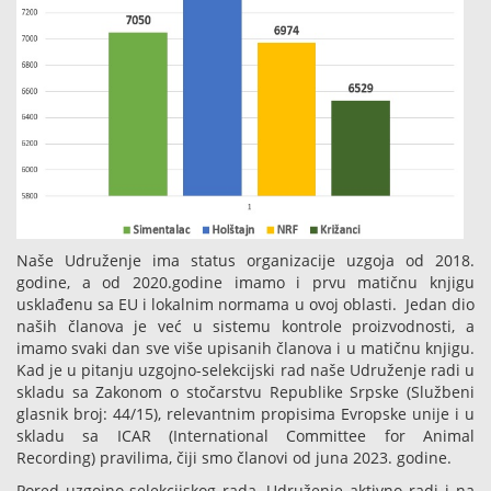
Naše Udruženje ima status organizacije uzgoja od 2018.
godine, a od 2020.godine imamo i prvu matičnu knjigu
usklađenu sa EU i lokalnim normama u ovoj oblasti. Jedan dio
naših članova je već u sistemu kontrole proizvodnosti, a
imamo svaki dan sve više upisanih članova i u matičnu knjigu.
Kad je u pitanju uzgojno-selekcijski rad naše Udruženje radi u
skladu sa Zakonom o stočarstvu Republike Srpske (Službeni
glasnik broj: 44/15), relevantnim propisima Evropske unije i u
skladu sa ICAR (International Committee for Animal
Recording) pravilima, čiji smo članovi od juna 2023. godine.
Pored uzgojno-selekcijskog rada, Udruženje aktivno radi i na